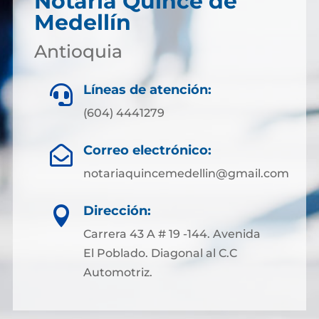
Notaría Quince de
Medellín
Antioquia
Líneas de atención:

(604) 4441279
Correo electrónico:

notariaquincemedellin@gmail.com
Dirección:

Carrera 43 A # 19 -144. Avenida
El Poblado. Diagonal al C.C
Automotriz.