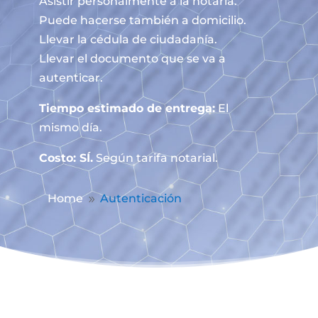
Asistir personalmente a la notaría.
Puede hacerse también a domicilio.
Llevar la cédula de ciudadanía.
Llevar el documento que se va a
autenticar.
Tiempo estimado de entrega:
El
mismo día.
Costo: SÍ.
Según tarifa notarial.
Home
Autenticación
9