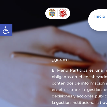
Inicio
Abrir barra de herramientas
¿Qué es?
El Menú Participa es una 
obligados en el encabezado 
contenidos de información 
en el ciclo de la gestión 
decisiones y acciones públi
la gestión institucional a tra