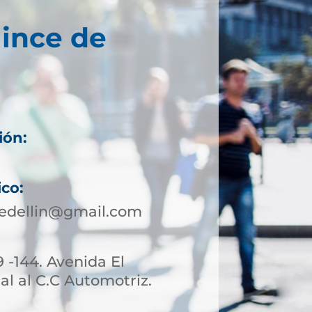
ince de
ión:
ico:
edellin@gmail.com
9 -144. Avenida El
l al C.C Automotriz.