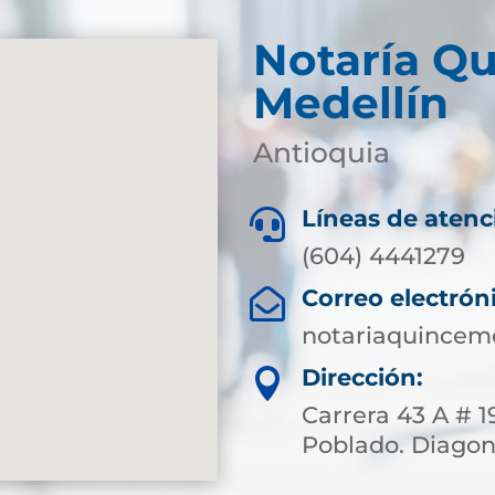
Notaría Qu
Medellín
Antioquia
Líneas de atenc

(604) 4441279
Correo electrón

notariaquincem
Dirección:

Carrera 43 A # 1
Poblado. Diagona