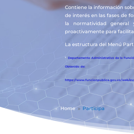
Contiene la información sobr
de interés en las fases de f
la normatividad general 
proactivamente para facilitar
La estructura del Menú Parti
*
Departamento Administrativo de la Función
Obtenido de:
https://www.funcionpublica.gov.co/web/eva/
Home
Participa
9