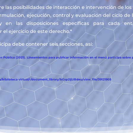
e las posibilidades de interacción e intervención de lo
ormulación, ejecución, control y evaluación del ciclo de 
y en las disposiciones específicas para cada en
 el ejercicio de este derecho.*
cipa debe contener seis secciones, así:
 Pública (2021). Lineamientos para publicar información en el menú participa sobre p
biblioteca-virtual/-/document_library/bGsp2IjUBdeu/view_file/39121905