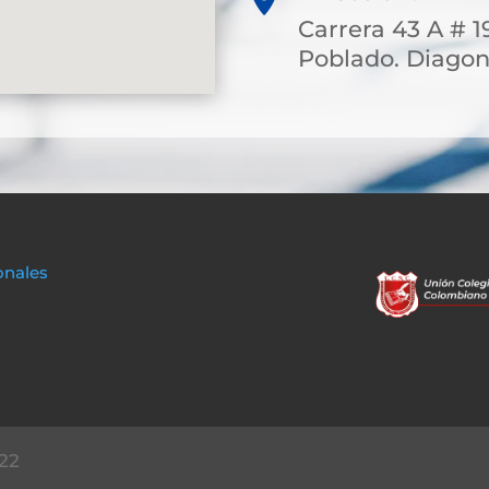
Carrera 43 A # 1
Poblado. Diagona
onales
22