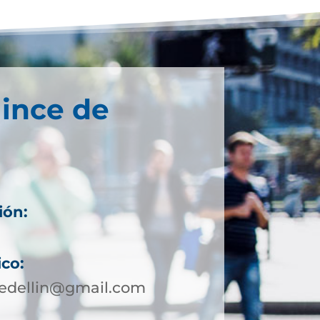
ince de
ión:
ico:
edellin@gmail.com