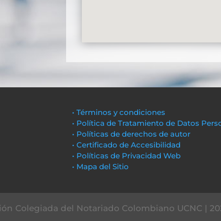
• Términos y condiciones
• Política de Tratamiento de Datos Pers
• Políticas de derechos de autor
• Certificado de Accesibilidad
• Políticas de Privacidad Web
• Mapa del Sitio
ón Colegiada del Notariado Colombiano UCNC | 20