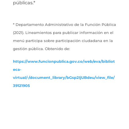
públicas.*
* Departamento Administrativo de la Función Pública
(2021). Lineamientos para publicar información en el
menú participa sobre participación ciudadana en la
gestión pública. Obtenido de:
https://www.funcionpublica.gov.co/web/eva/bibliot
eca-
virtual/-/document_library/bGsp2IjUBdeu/view_file/
39121905