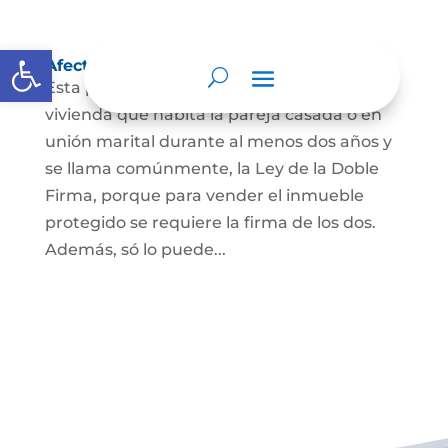
Abrir barra de herramientas
Afectación a Vivienda familiar
Esta protección la ordena la ley sobre la
vivienda que habita la pareja casada o en
unión marital durante al menos dos años y
se llama comúnmente, la Ley de la Doble
Firma, porque para vender el inmueble
protegido se requiere la firma de los dos.
Además, só lo puede...