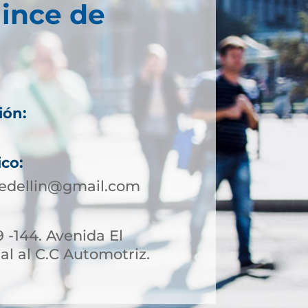
ince de
ión:
ico:
edellin@gmail.com
9 -144. Avenida El
l al C.C Automotriz.