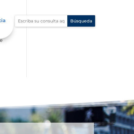
cia
fe