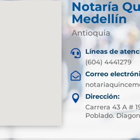
Notaría Qu
Medellín
Antioquia
Líneas de atenc

(604) 4441279
Correo electrón

notariaquincem
Dirección:

Carrera 43 A # 1
Poblado. Diagona