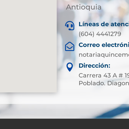
Antioquia
Líneas de atenc

(604) 4441279
Correo electrón

notariaquincem
Dirección:

Carrera 43 A # 1
Poblado. Diagona