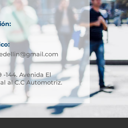
ión:
ico:
edellin@gmail.com
9 -144. Avenida El
l al C.C Automotriz.