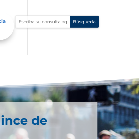
cia
ince de