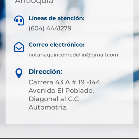
Antioquia
Líneas de atención:

(604) 4441279
Correo electrónico:

notariaquincemedellin@gmail.com
Dirección:

Carrera 43 A # 19 -144.
Avenida El Poblado.
Diagonal al C.C
Automotriz.