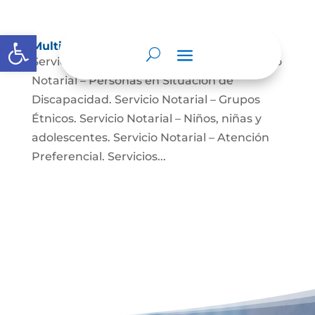
Abrir barra de herramientas
Multimedia
Servicio Notarial – Fuerzas Militares. Servicio
Notarial – Personas en Situación de
Discapacidad. Servicio Notarial – Grupos
Étnicos. Servicio Notarial – Niños, niñas y
adolescentes. Servicio Notarial – Atención
Preferencial. Servicios...