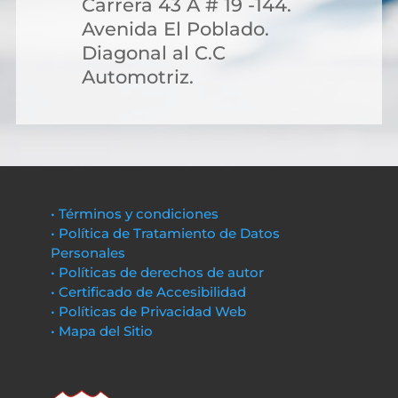
Carrera 43 A # 19 -144.
Avenida El Poblado.
Diagonal al C.C
Automotriz.
• Términos y condiciones
• Política de Tratamiento de Datos
Personales
• Políticas de derechos de autor
• Certificado de Accesibilidad
• Políticas de Privacidad Web
• Mapa del Sitio