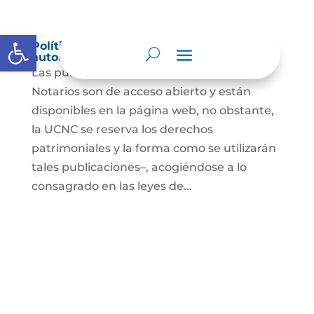
Abrir barra de herramientas
Política de derechos de autor y/o
autorización de uso sobre los contenidos
Las publicaciones de la UCNC y de los
Notarios son de acceso abierto y están
disponibles en la página web, no obstante,
la UCNC se reserva los derechos
patrimoniales y la forma como se utilizarán
tales publicaciones–, acogiéndose a lo
consagrado en las leyes de...