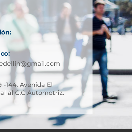
ión:
ico:
edellin@gmail.com
9 -144. Avenida El
l al C.C Automotriz.