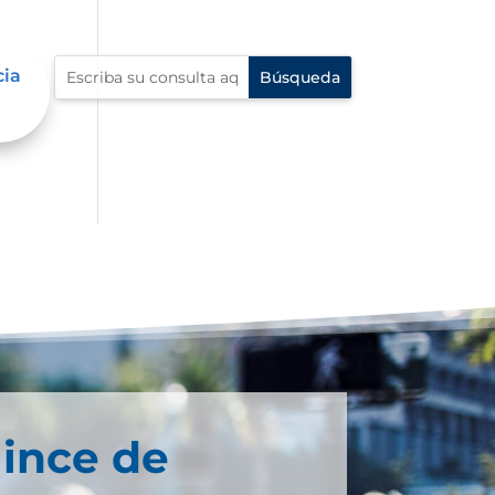
cia
ince de