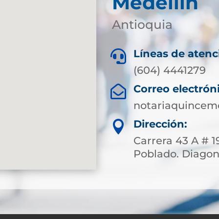
Medellín
Antioquia
Líneas de atenc

(604) 4441279
Correo electrón

notariaquincem
Dirección:

Carrera 43 A # 1
Poblado. Diagona