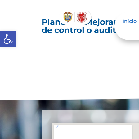
Planes de Mejoramiento
Inicio
de control o auditoría 
Abrir barra de herramientas