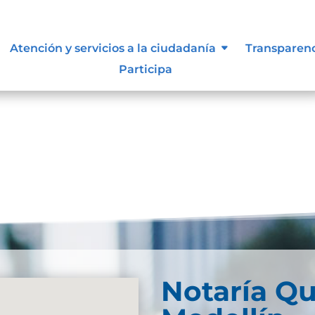
 vigentes exigidos por los entes
Atención y servicios a la ciudadanía
Transparen
externos o internos.
Participa
Notaría Qu