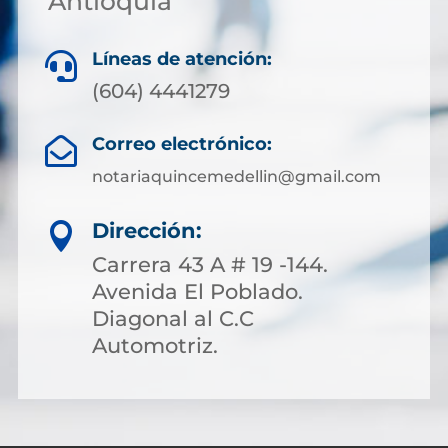
Antioquia
Líneas de atención:

(604) 4441279
Correo electrónico:

notariaquincemedellin@gmail.com
Dirección:

Carrera 43 A # 19 -144.
Avenida El Poblado.
Diagonal al C.C
Automotriz.