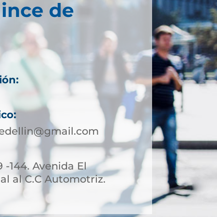
ince de
ión:
ico:
edellin@gmail.com
9 -144. Avenida El
l al C.C Automotriz.