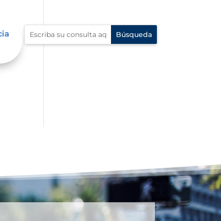
cia
s