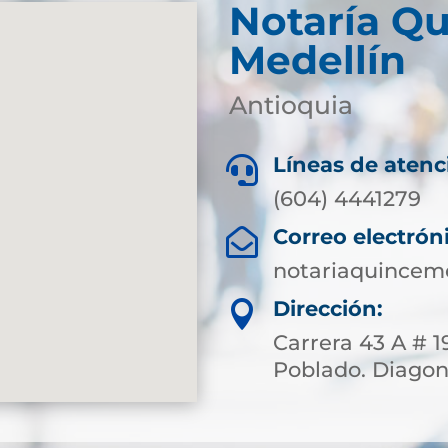
Notaría Qu
Medellín
Antioquia
Líneas de atenc

(604) 4441279
Correo electrón

notariaquincem
Dirección:

Carrera 43 A # 1
Poblado. Diagona